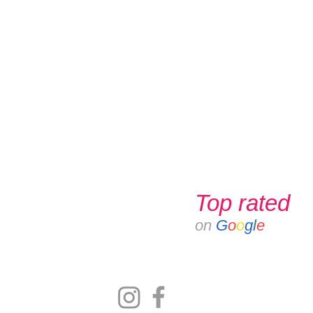
Top rated
on
G
o
o
g
l
e